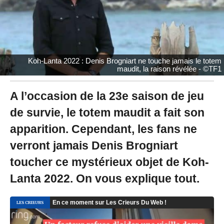
2
2
à
1
5
:
Koh-Lanta 2022 : Denis Brogniart ne touche jamais le totem
5
maudit, la raison révélée - ©TF1
0
A l’occasion de la 23e saison de jeu
de survie, le totem maudit a fait son
apparition. Cependant, les fans ne
verront jamais Denis Brogniart
toucher ce mystérieux objet de Koh-
Lanta 2022. On vous explique tout.