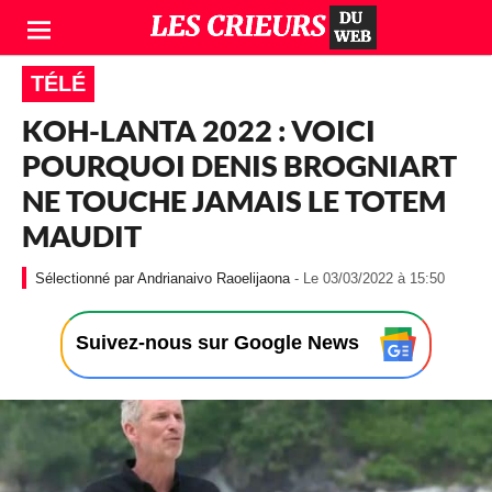
TÉLÉ
KOH-LANTA 2022 : VOICI
POURQUOI DENIS BROGNIART
NE TOUCHE JAMAIS LE TOTEM
MAUDIT
-
Andrianaivo Raoelijaona
- Le 03/03/2022 à 15:50
L
e
0
Suivez-nous sur Google News
3
/
0
3
/
2
0