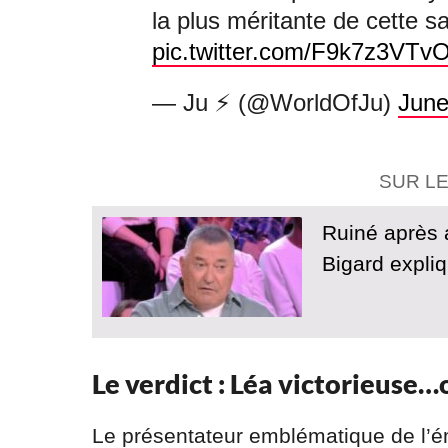
la plus méritante de cette 
pic.twitter.com/F9k7z3VTv
— Ju ⚡️ (@WorldOfJu)
June
SUR L
Ruiné après 
Bigard expli
Le verdict : Léa victorieuse
Le présentateur emblématique de l’