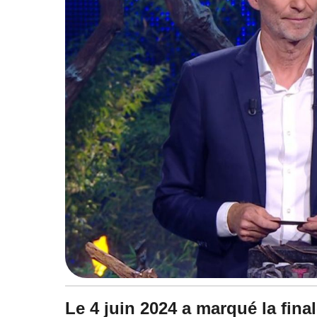
à
1
1
:
4
4
Le 4 juin 2024 a marqué la fina