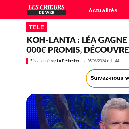
Actualités
TÉLÉ
KOH-LANTA : LÉA GAGNE 
000€ PROMIS, DÉCOUVRE
-
La Rédaction
- Le 05/06/2024 à 11:44
L
e
0
Suivez-nous 
5
/
0
6
/
2
0
2
4