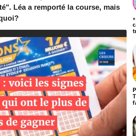
é". Léa a remporté la course, mais
rquoi?
«
c
t
P
T
f