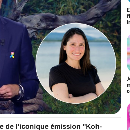
E
f
i
J
m
c
le de l'iconique émission "Koh-