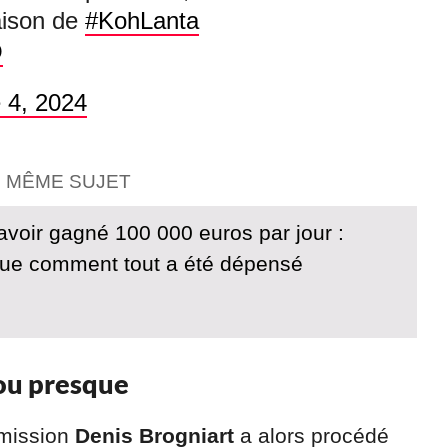
saison de
#KohLanta
O
 4, 2024
E MÊME SUJET
avoir gagné 100 000 euros par jour :
que comment tout a été dépensé
…ou presque
émission
Denis Brogniart
a alors procédé