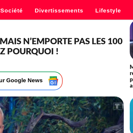
Société
Divertissements
Lifestyle
MAIS N’EMPORTE PAS LES 100
Z POURQUOI !
M
r
p
sur Google News
a