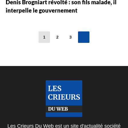
Denis Brogniart révolté : son fils malade, il
interpelle le gouvernement
1
2
3
Les Crieurs Du Web est un site d'actualité société