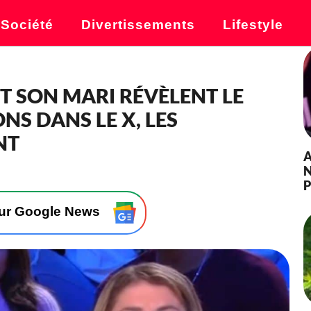
Société
Divertissements
Lifestyle
T SON MARI RÉVÈLENT LE
NS DANS LE X, LES
NT
A
N
P
sur Google News