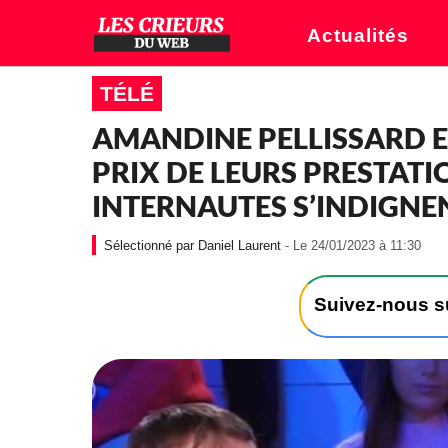
Actualités
TÉLÉ
AMANDINE PELLISSARD E
PRIX DE LEURS PRESTATIO
INTERNAUTES S’INDIGNE
-
Daniel Laurent
- Le 24/01/2023 à 11:30
L
e
2
Suivez-nous 
4
/
0
1
/
2
0