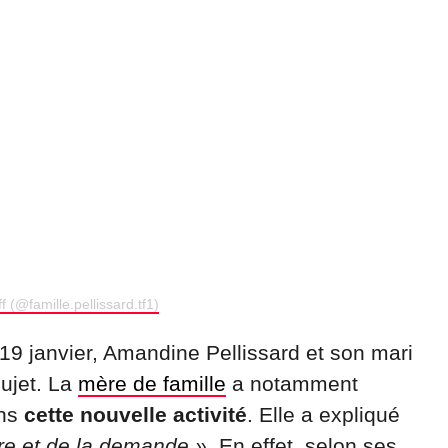
 (@famille.pellissard.tf1)
19 janvier, Amandine Pellissard et son mari
sujet. La
mère de famille
a notamment
ns
cette nouvelle activité
. Elle a expliqué
ffre et de la demande »
. En effet, selon ses