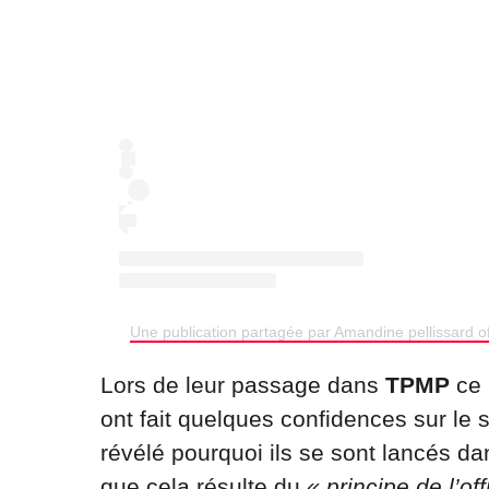
Une publication partagée par Amandine pellissard off
Lors de leur passage dans
TPMP
ce 
ont fait quelques confidences sur le 
révélé pourquoi ils se sont lancés da
que cela résulte du
« principe de l’o