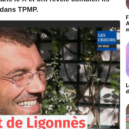
 dans TPMP.
F
A
m
L
d