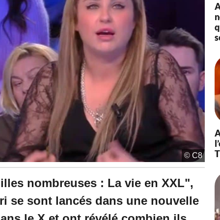
A
n
q
s
A
l
© C8
milles nombreuses : La vie en XXL",
ri se sont lancés dans une nouvelle
 dans le X et ont révélé combien ils