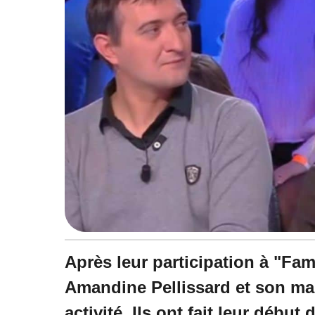
2
3
à
1
1
:
3
0
Après leur participation à "Fa
Amandine Pellissard et son ma
activité. Ils ont fait leur début