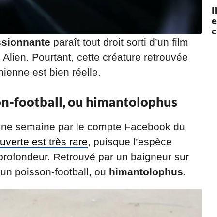
I
e
c
ssionnante
paraît tout droit sorti d’un film
Alien. Pourtant, cette créature retrouvée
nienne est bien réelle.
on-football, ou himantolophus
a une semaine par le compte Facebook du
uverte est très rare
, puisque l’espèce
profondeur. Retrouvé par un baigneur sur
d’un poisson-football, ou
himantolophus
.