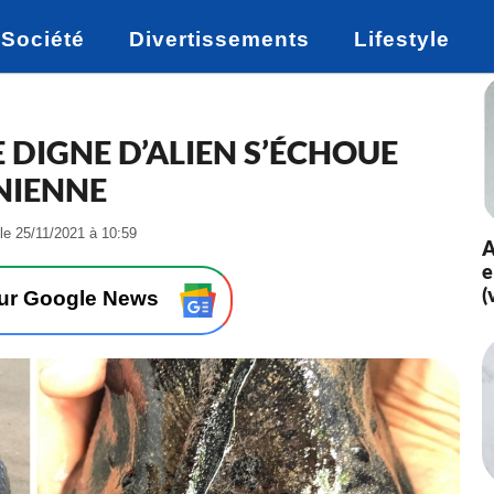
Société
Divertissements
Lifestyle
 DIGNE D’ALIEN S’ÉCHOUE
NIENNE
-
 le 25/11/2021 à 10:59
A
L
e
e
(
1
sur Google News
8
/
0
5
/
2
0
2
1