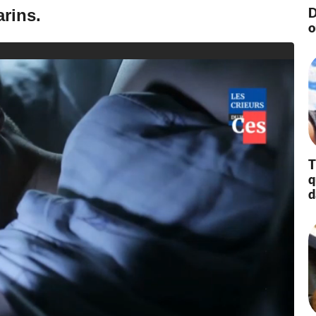
D
arins.
0
o
2
1
à
1
0
:
5
9
T
q
d