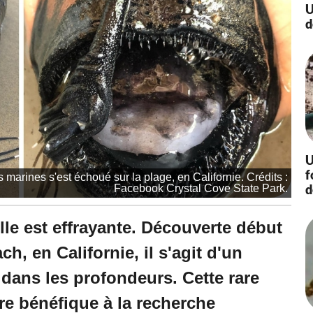
à
U
1
d
6
:
3
0
-
M
i
s
à
j
U
o
f
marines s'est échoué sur la plage, en Californie. Crédits :
u
d
Facebook Crystal Cove State Park.
r
l
e
 elle est effrayante. Découverte début
2
5
h, en Californie, il s'agit d'un
/
1
 dans les profondeurs. Cette rare
1
e bénéfique à la recherche
/
2