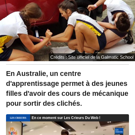
/
2
0
2
0
à
1
2
:
2
Crédits : Site officiel de la Galmatic School
6
-
M
En Australie, un centre
i
d'apprentissage permet à des jeunes
s
à
filles d'avoir des cours de mécanique
j
o
pour sortir des clichés.
u
r
l
e
2
5