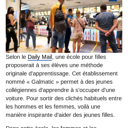
/
1
1
/
2
0
2
1
à
1
Selon le
Daily Mail
, une école pour filles
0
proposerait à ses élèves une méthode
:
5
originale d’apprentissage. Cet établissement
9
nommé « Galmatic » permet à des jeunes
collégiennes d’apprendre à s’occuper d’une
voiture. Pour sortir des clichés habituels entre
les hommes et les femmes, voilà une
manière inspirante d’aider des jeunes filles.