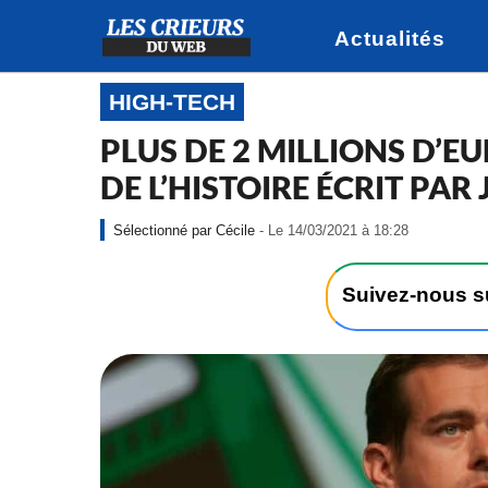
Actualités
HIGH-TECH
PLUS DE 2 MILLIONS D’E
DE L’HISTOIRE ÉCRIT PAR
-
Cécile
- Le 14/03/2021 à 18:28
L
e
1
Suivez-nous 
4
/
0
3
/
2
0
2
1