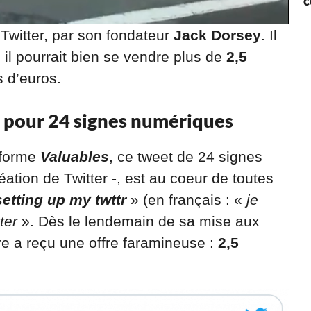
c
Twitter, par son fondateur
Jack Dorsey
. Il
il pourrait bien se vendre plus de
2,5
s d’euros.
s pour 24 signes numériques
eforme
Valuables
, ce tweet de 24 signes
ation de Twitter -, est au coeur de toutes
setting up my twttr
» (en français : «
je
ter
». Dès le lendemain de sa mise aux
ire a reçu une offre faramineuse :
2,5