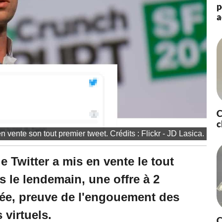
p
a
C
c
n vente son tout premier tweet. Crédits : Flickr - JD Lasica.
e Twitter a mis en vente le tout
s le lendemain, une offre à 2
tuée, preuve de l'engouement des
 virtuels.
C