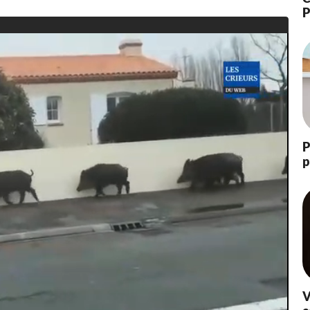
P
P
p
V