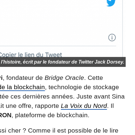
l’histoire, écrit par le fondateur de Twitter Jack Dorsey.
i
, fondateur de
Bridge Oracle
. Cette
de la blockchain
, technologie de stockage
itée ces dernières années. Juste avant Sina
ait une offre, rapporte
La Voix du Nord
. Il
TRON
, plateforme de blockchain.
si cher ? Comme il est possible de le lire