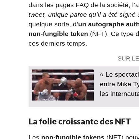
dans les pages FAQ de la société, l’
tweet, unique parce qu’il a été signé e
quelque sorte, d’
un autographe auth
non-fungible token
(NFT). Ce type d
ces derniers temps.
SUR L
« Le spectacle
entre Mike T
les internaut
La folie croissante des NFT
Les
non-fungible tokens
(NFT) peuv