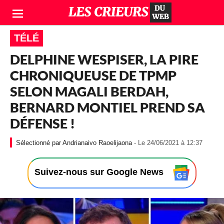
TÉLÉ
DELPHINE WESPISER, LA PIRE
CHRONIQUEUSE DE TPMP
SELON MAGALI BERDAH,
BERNARD MONTIEL PREND SA
DÉFENSE !
-
Andrianaivo Raoelijaona
- Le 24/06/2021 à 12:37
L
e
2
Suivez-nous sur Google News
4
/
0
6
/