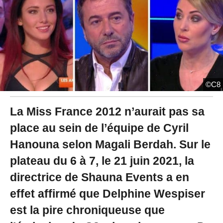
2
0
2
1
à
1
2
:
3
©C8
7
La Miss France 2012 n’aurait pas sa
place au sein de l’équipe de Cyril
Hanouna selon Magali Berdah. Sur le
plateau du 6 à 7, le 21 juin 2021, la
directrice de Shauna Events a en
effet affirmé que Delphine Wespiser
est la pire chroniqueuse que