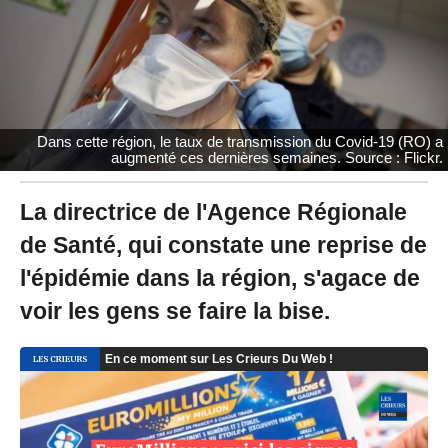
0
2
0
à
1
3
:
Dans cette région, le taux de transmission du Covid-19 (RO) a
4
augmenté ces dernières semaines. Source : Flickr.
1
-
M
La directrice de l'Agence Régionale
i
de Santé, qui constate une reprise de
s
à
l'épidémie dans la région, s'agace de
j
o
voir les gens se faire la bise.
u
r
l
e
2
4
/