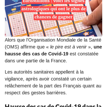
0
7
/
2
0
2
0
à
1
Alors que l’Organisation Mondiale de la Santé
6
(OMS) affirme que «
le pire est à venir
»,
une
:
3
hausse des cas de Covid-19
est constatée
6
dans une partie de la France.
Les autorités sanitaires appellent à la
vigilance, après avoir constaté un certain
relâchement de la part des Français quant au
respect des gestes barrières.
Hausse des cas de Covid-19 dans la