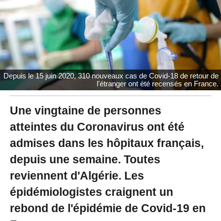
2
0
2
0
à
1
5
:
Depuis le 15 juin 2020, 310 nouveaux cas de Covid-18 de retour de
3
l'étranger ont été recensés en France.
3
Une vingtaine de personnes
atteintes du Coronavirus ont été
admises dans les hôpitaux français,
depuis une semaine. Toutes
reviennent d'Algérie. Les
épidémiologistes craignent un
rebond de l'épidémie de Covid-19 en