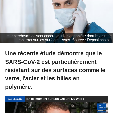
0
2
0
à
1
3
:
Les chercheurs doivent encore étudier la manière dont le virus se
4
transmet sur les surfaces lisses. Source : Depositphotos.
5
-
M
Une récente étude démontre que le
i
SARS-CoV-2 est particulièrement
s
à
résistant sur des surfaces comme le
j
o
verre, l'acier et les billes en
u
r
polymère.
l
e
2
5
/