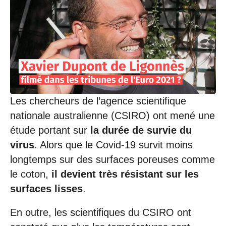
1
1
/
2
0
2
1
à
1
1
:
Les chercheurs de l’agence scientifique
1
nationale australienne (CSIRO) ont mené une
4
étude portant sur
la durée de survie du
virus
. Alors que le Covid-19 survit moins
longtemps sur des surfaces poreuses comme
le coton,
il devient très résistant sur les
surfaces lisses
.
En outre, les scientifiques du CSIRO ont