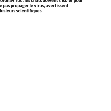
oronavirus : les chats doivent s’isoler pour
e pas propager le virus, avertissent
lusieurs scientifiques