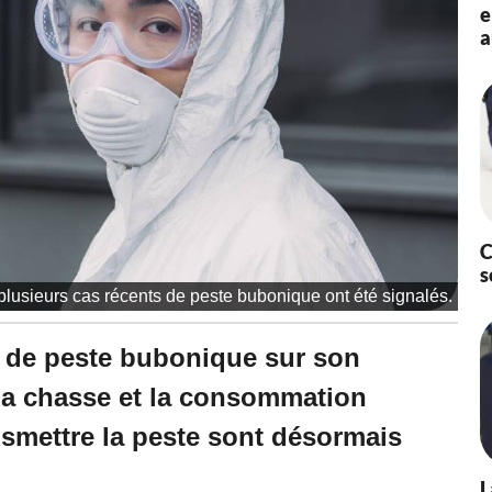
à
e
1
a
3
:
5
8
-
M
i
s
à
j
C
o
s
u
plusieurs cas récents de peste bubonique ont été signalés.
r
l
e
s de peste bubonique sur son
1
2
. La chasse et la consommation
/
0
smettre la peste sont désormais
7
/
L
2