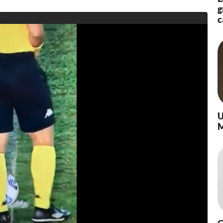
g
0
c
2
0
à
1
1
:
5
3
U
M