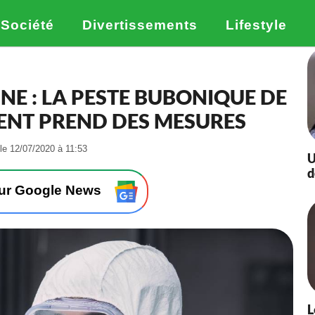
Société
Divertissements
Lifestyle
INE : LA PESTE BUBONIQUE DE
ENT PREND DES MESURES
-
 le 12/07/2020 à 11:53
U
L
d
e
0
sur Google News
7
/
0
7
/
2
0
2
L
0