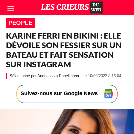
PEOPLE
KARINE FERRI EN BIKINI : ELLE
DÉVOILE SON FESSIER SUR UN
BATEAU ET FAIT SENSATION
SUR INSTAGRAM
-
Andrianaivo Raoelijaona
- Le 10/09/2022 à 16:04
L
e
1
Suivez-nous sur Google News
0
/
0
9
/
2
0