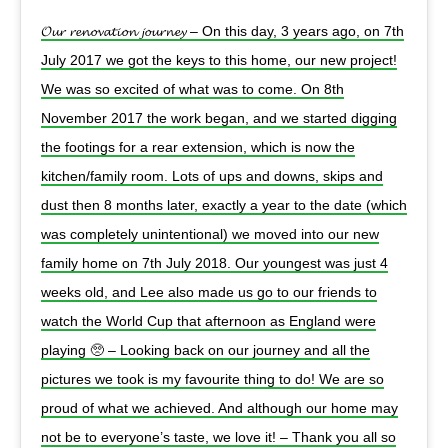
𝓞𝓾𝓻 𝓻𝓮𝓷𝓸𝓿𝓪𝓽𝓲𝓸𝓷 𝓳𝓸𝓾𝓻𝓷𝓮𝔂 – On this day, 3 years ago, on 7th
July 2017 we got the keys to this home, our new project!
We was so excited of what was to come. On 8th
November 2017 the work began, and we started digging
the footings for a rear extension, which is now the
kitchen/family room. Lots of ups and downs, skips and
dust then 8 months later, exactly a year to the date (which
was completely unintentional) we moved into our new
family home on 7th July 2018. Our youngest was just 4
weeks old, and Lee also made us go to our friends to
watch the World Cup that afternoon as England were
playing 🥺 – Looking back on our journey and all the
pictures we took is my favourite thing to do! We are so
proud of what we achieved. And although our home may
not be to everyone’s taste, we love it! – Thank you all so