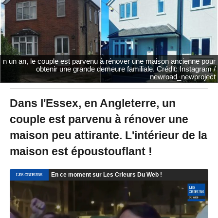
0
2
0
à
1
4
n un an, le couple est parvenu à rénover une maison ancienne pour
:
obtenir une grande demeure familiale. Crédit: Instagram /
4
newroad_newproject
6
-
M
Dans l'Essex, en Angleterre, un
i
couple est parvenu à rénover une
s
à
maison peu attirante. L'intérieur de la
j
o
maison est époustouflant !
u
r
l
e
2
6
/