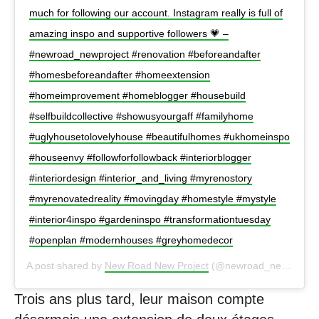
much for following our account. Instagram really is full of
amazing inspo and supportive followers 💗 –
#newroad_newproject #renovation #beforeandafter
#homesbeforeandafter #homeextension
#homeimprovement #homeblogger #housebuild
#selfbuildcollective #showusyourgaff #familyhome
#uglyhousetolovelyhouse #beautifulhomes #ukhomeinspo
#houseenvy #followforfollowback #interiorblogger
#interiordesign #interior_and_living #myrenostory
#myrenovatedreality #movingday #homestyle #mystyle
#interior4inspo #gardeninspo #transformationtuesday
#openplan #modernhouses #greyhomedecor
A post shared by
New Road New Project
(@newroad_newproject) on
Trois ans plus tard, leur maison compte