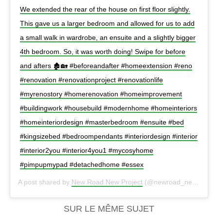
We extended the rear of the house on first floor slightly.
This gave us a larger bedroom and allowed for us to add
a small walk in wardrobe, an ensuite and a slightly bigger
4th bedroom. So, it was worth doing! Swipe for before
and afters 🏚🏡 #beforeandafter #homeextension #reno
#renovation #renovationproject #renovationlife
#myrenostory #homerenovation #homeimprovement
#buildingwork #housebuild #modernhome #homeinteriors
#homeinteriordesign #masterbedroom #ensuite #bed
#kingsizebed #bedroompendants #interiordesign #interior
#interior2you #interior4you1 #mycosyhome
#pimpupmypad #detachedhome #essex
A post shared by
New Road New Project
(@newroad_newproject) on
SUR LE MÊME SUJET