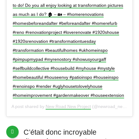
to do! Do you all enjoy looking at transformation pictures
as much as I do? 🏚 – 🏡 – #homerenovations
#homesbeforeandafter #beforeandafter #homerefurb
#reno #renovationproject #loverenovate #1920shouse
#1920srenovation #transformationtuesday
#transformation #beautifulhomes #ukhomeinspo
#pimpupmypad #myrenostory #showusyourgaff
#selfbuildcollective #housebuild #myhouse #mystyle
#homebeautiful #houseenvy #patioinspo #houseinspo
#renoinspo #render #uglyhousetolovelyhouse
#homeimprovement #gardenmakeover #houseextension
A post shared by
New Road New Project
(@newroad_newproject) on
C’était donc incroyable