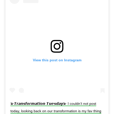
View this post on Instagram
💫𝙏𝙧𝙖𝙣𝙨𝙛𝙤𝙧𝙢𝙖𝙩𝙞𝙤𝙣 𝙏𝙪𝙚𝙨𝙙𝙖𝙮💫 I couldn’t not post
today, looking back on our transformation is my fav thing