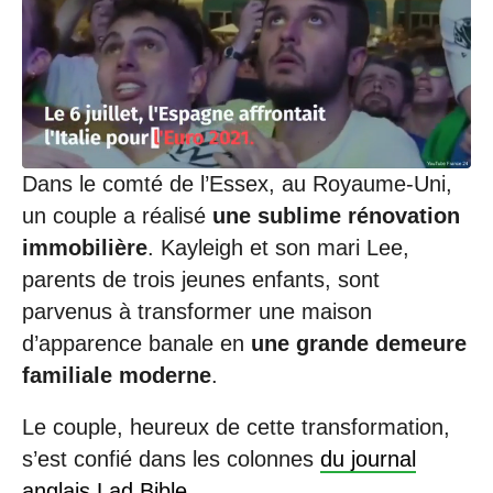
0
1
/
2
0
2
1
à
1
Dans le comté de l’Essex, au Royaume-Uni,
0
un couple a réalisé
une sublime rénovation
:
5
immobilière
. Kayleigh et son mari Lee,
5
parents de trois jeunes enfants, sont
parvenus à transformer une maison
d’apparence banale en
une grande demeure
familiale moderne
.
Le couple, heureux de cette transformation,
s’est confié dans les colonnes
du journal
anglais Lad Bible
.