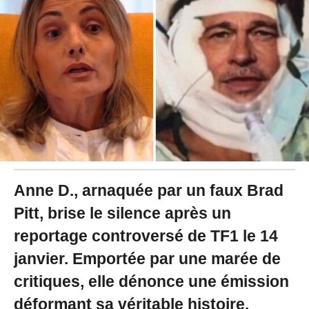
0
2
5
à
1
1
:
5
3
-
M
i
s
à
Anne D., arnaquée par un faux Brad
j
o
Pitt, brise le silence après un
u
reportage controversé de TF1 le 14
r
l
janvier. Emportée par une marée de
e
1
critiques, elle dénonce une émission
5
/
déformant sa véritable histoire.