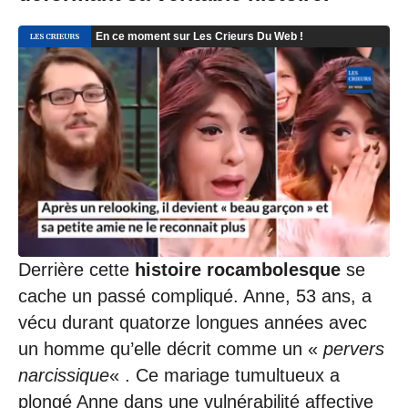
0
1
/
2
0
2
5
à
1
1
:
5
4
Derrière cette
histoire rocambolesque
se
cache un passé compliqué. Anne, 53 ans, a
vécu durant quatorze longues années avec
un homme qu’elle décrit comme un «
pervers
narcissique
« . Ce mariage tumultueux a
plongé Anne dans une vulnérabilité affective