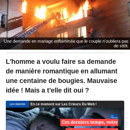
0
2
0
à
1
9
:
Une demande en mariage enflammée que le couple n'oubliera pas
0
de sitôt.
5
-
M
L'homme a voulu faire sa demande
i
de manière romantique en allumant
s
à
une centaine de bougies. Mauvaise
j
o
idée ! Mais a t'elle dit oui ?
u
r
l
e
2
0
/