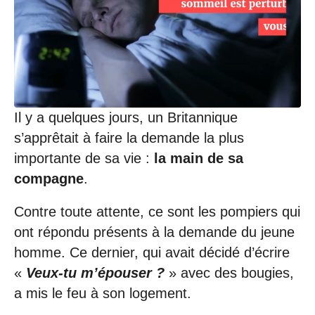
0
8
/
2
0
2
0
à
1
Il y a quelques jours, un Britannique
3
s’apprêtait à faire la demande la plus
:
2
importante de sa vie :
la main de sa
7
compagne
.
Contre toute attente, ce sont les pompiers qui
ont répondu présents à la demande du jeune
homme. Ce dernier, qui avait décidé d’écrire
«
Veux-tu m’épouser ?
» avec des bougies,
a mis le feu à son logement.