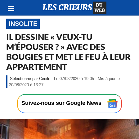
INSOLITE
IL DESSINE « VEUX-TU
M’ÉPOUSER ? » AVEC DES
BOUGIES ET MET LE FEU À LEUR
APPARTEMENT
Cécile
- Le 07/08/2020 à 19:05 - Mis à jour le
-
20/08/2020 à 13:27
L
e
0
Suivez-nous sur Google News
7
/
0
8
/
2