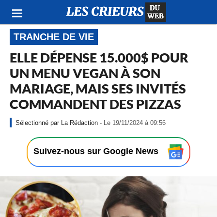
TRANCHE DE VIE
ELLE DÉPENSE 15.000$ POUR
UN MENU VEGAN À SON
MARIAGE, MAIS SES INVITÉS
COMMANDENT DES PIZZAS
-
La Rédaction
- Le 19/11/2024 à 09:56
L
e
1
Suivez-nous sur Google News
9
/
1
1
/
2
0