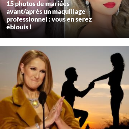
15 photos de mariées
avant/après un maquillage
professionnel : vous en serez
éblouis !