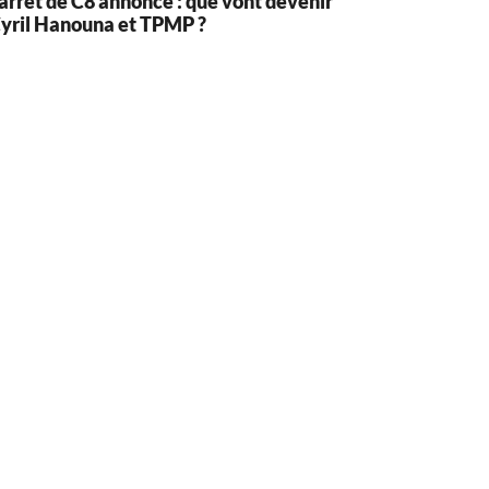
’arrêt de C8 annoncé : que vont devenir
yril Hanouna et TPMP ?