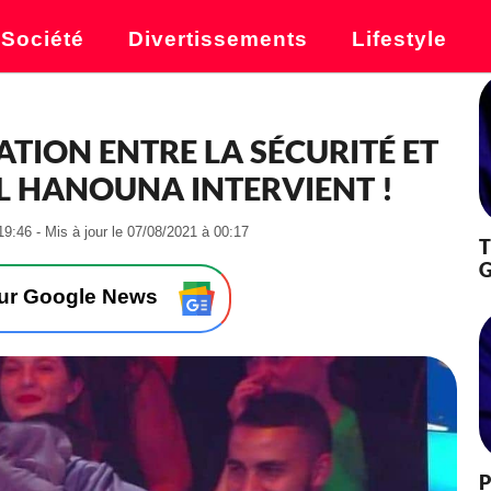
Société
Divertissements
Lifestyle
ATION ENTRE LA SÉCURITÉ ET
IL HANOUNA INTERVIENT !
-
19:46 - Mis à jour le 07/08/2021 à 00:17
T
L
G
e
1
sur Google News
9
/
0
7
/
2
0
2
P
1