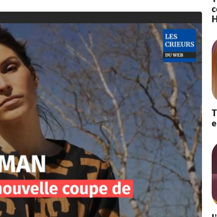
c
0
H
2
1
à
0
0
:
1
7
T
e