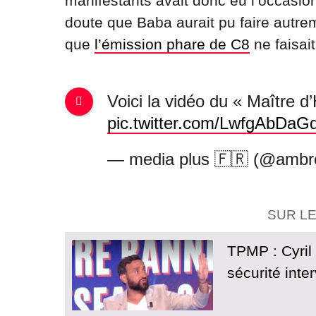
manifestants avait donc eu l’occasion
doute que Baba aurait pu faire autrem
que
l’émission phare de C8
ne faisait
Voici la vidéo du « Maître d
pic.twitter.com/LwfgAbDaG
— media plus 🇫🇷 (@ambr
SUR L
TPMP : Cyril
sécurité inte