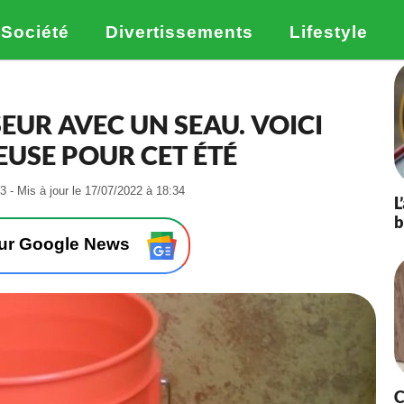
Société
Divertissements
Lifestyle
SEUR AVEC UN SEAU. VOICI
EUSE POUR CET ÉTÉ
-
3 - Mis à jour le 17/07/2022 à 18:34
L
L
b
e
3
sur Google News
0
/
0
6
/
2
0
1
C
9