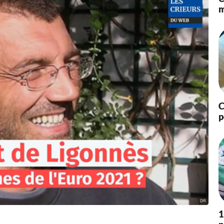
m
0
2
2
à
1
8
:
3
4
C
p
1