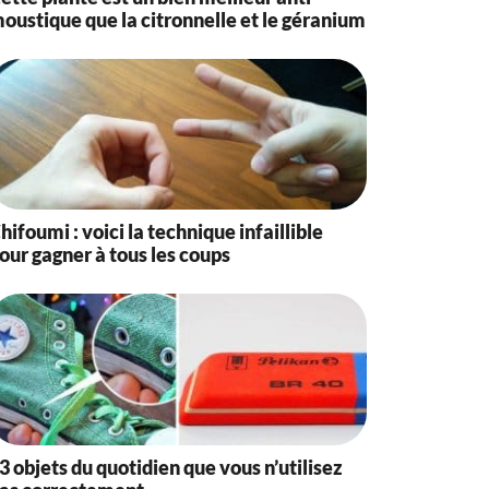
oustique que la citronnelle et le géranium
hifoumi : voici la technique infaillible
our gagner à tous les coups
3 objets du quotidien que vous n’utilisez