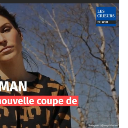
0
2
3
à
1
5
:
5
9