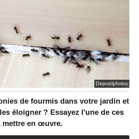
à
1
4
:
5
1
-
M
i
s
à
j
o
u
Depositphotos
r
l
e
onies de fourmis dans votre jardin et
2
9
les éloigner ? Essayez l'une de ces
/
0
 à mettre en œuvre.
6
/
2