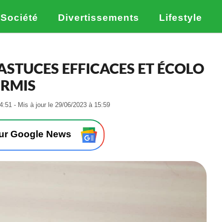
Société
Divertissements
Lifestyle
 ASTUCES EFFICACES ET ÉCOLO
URMIS
-
4:51 - Mis à jour le 29/06/2023 à 15:59
L
e
2
sur Google News
9
/
0
6
/
2
0
2
3