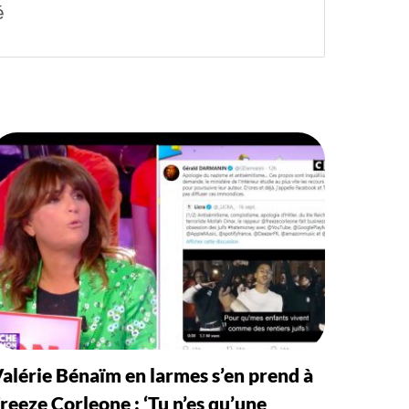
é
alérie Bénaïm en larmes s’en prend à
reeze Corleone : ‘Tu n’es qu’une