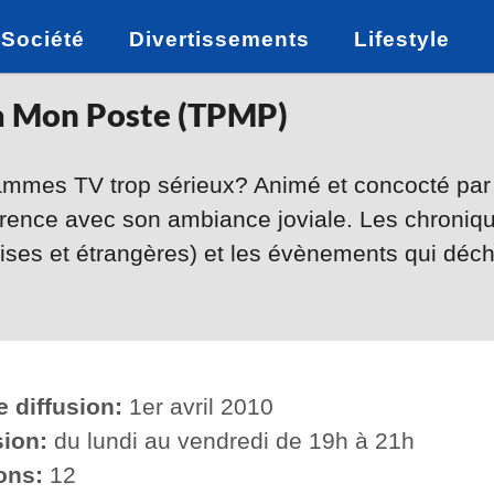
Société
Divertissements
Lifestyle
à Mon Poste (TPMP)
mmes TV trop sérieux? Animé et concocté par 
férence avec son ambiance joviale. Les chroniqu
çaises et étrangères) et les évènements qui dé
 diffusion:
1er avril 2010
sion:
du lundi au vendredi de 19h à 21h
ons:
12