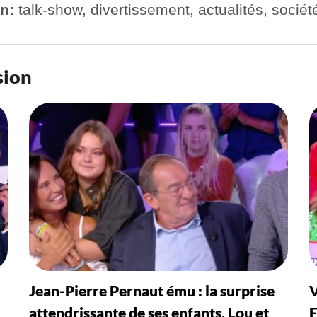
n:
talk-show, divertissement, actualités, sociét
sion
Jean-Pierre Pernaut ému : la surprise
V
attendrissante de ses enfants, Lou et
F