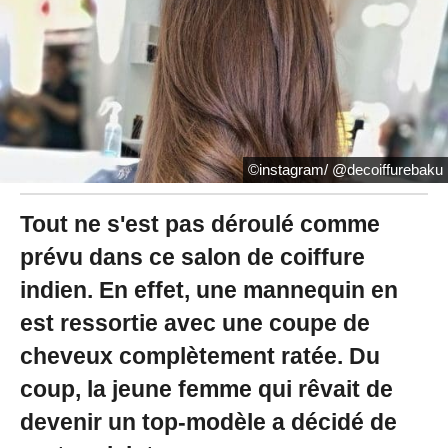
2
0
2
1
à
1
8
:
1
©instagram/ @decoiffurebaku
6
Tout ne s'est pas déroulé comme
prévu dans ce salon de coiffure
indien. En effet, une mannequin en
est ressortie avec une coupe de
cheveux complètement ratée. Du
coup, la jeune femme qui rêvait de
devenir un top-modèle a décidé de