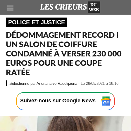
POLICE ET JUSTICE
DÉDOMMAGEMENT RECORD !
UN SALON DE COIFFURE
CONDAMNÉ À VERSER 230 000
EUROS POUR UNE COUPE
RATÉE
-
Andrianaivo Raoelijaona
- Le 28/09/2021 à 18:16
L
e
2
Suivez-nous sur Google News
8
/
0
9
/