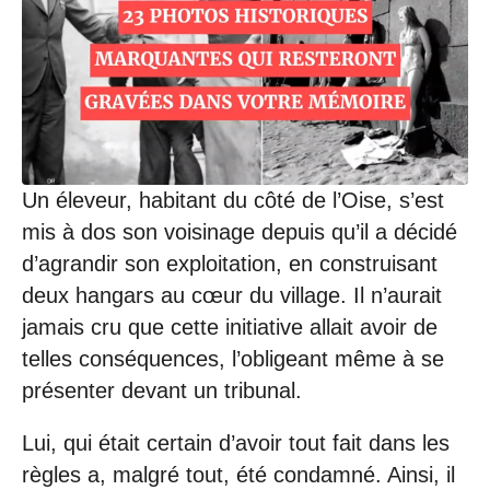
0
7
/
2
0
2
2
à
1
4
Un éleveur, habitant du côté de l’Oise, s’est
:
mis à dos son voisinage depuis qu’il a décidé
1
2
d’agrandir son exploitation, en construisant
deux hangars au cœur du village. Il n’aurait
jamais cru que cette initiative allait avoir de
telles conséquences, l’obligeant même à se
présenter devant un tribunal.
Lui, qui était certain d’avoir tout fait dans les
règles a, malgré tout, été condamné. Ainsi, il