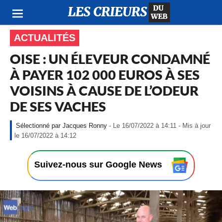
ACTUALITÉS
OISE : UN ÉLEVEUR CONDAMNÉ
À PAYER 102 000 EUROS À SES
VOISINS À CAUSE DE L’ODEUR
DE SES VACHES
Jacques Ronny
- Le 16/07/2022 à 14:11 - Mis à jour
-
le 16/07/2022 à 14:12
L
e
1
Suivez-nous sur Google News
6
/
0
7
/
2