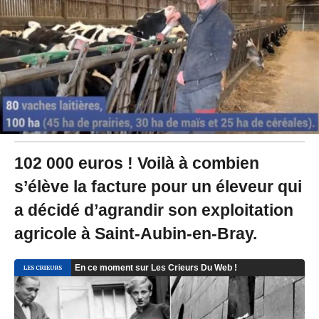
0
2
2
à
1
4
:
1
1
-
M
i
102 000 euros ! Voilà à combien
s
s’élève la facture pour un éleveur qui
à
j
a décidé d’agrandir son exploitation
o
u
agricole à Saint-Aubin-en-Bray.
r
l
e
1
6
/