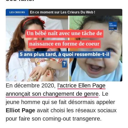
0
1
/
2
0
2
2
à
1
4
:
5
3
En décembre 2020,
l’actrice Ellen Page
annonçait son changement de genre
. Le
jeune homme qui se fait désormais appeler
Elliot Page
avait choisi les réseaux sociaux
pour faire son coming-out transgenre.