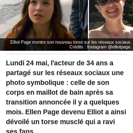
0
2
1
à
1
2
:
Elliot Page montre son nouveau torse sur les réseaux sociaux.
1
Crédits : Instagram @elliotpage.
6
-
M
Lundi 24 mai, l'acteur de 34 ans a
i
partagé sur les réseaux sociaux une
s
à
photo symbolique : celle de son
j
o
corps en maillot de bain après sa
u
r
transition annoncée il y a quelques
l
mois. Ellen Page devenu Elliot a ainsi
e
0
dévoilé un torse musclé qui a ravi
7
/
ses fans.