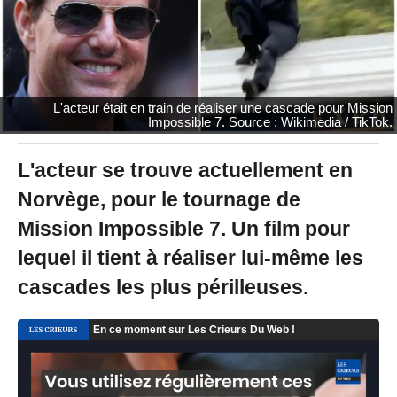
2
0
à
1
5
:
L'acteur était en train de réaliser une cascade pour Mission
1
Impossible 7. Source : Wikimedia / TikTok.
8
L'acteur se trouve actuellement en
Norvège, pour le tournage de
Mission Impossible 7. Un film pour
lequel il tient à réaliser lui-même les
cascades les plus périlleuses.