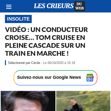
INSOLITE
VIDÉO : UN CONDUCTEUR
CROISE… TOM CRUISE EN
PLEINE CASCADE SUR UN
TRAIN EN MARCHE !
-
Cécile
- Le 06/10/2020 à 15:18
L
e
0
Suivez-nous sur Google News
6
/
1
0
/
2
0