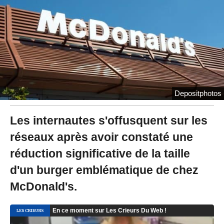
2
0
2
3
à
1
7
:
0
7
Depositphotos
Les internautes s'offusquent sur les
réseaux après avoir constaté une
réduction significative de la taille
d'un burger emblématique de chez
McDonald's.