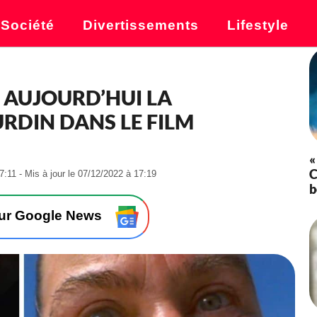
Société
Divertissements
Lifestyle
E AUJOURD’HUI LA
RDIN DANS LE FILM
«
C
-
7:11 - Mis à jour le 07/12/2022 à 17:19
b
L
e
0
sur Google News
7
/
1
2
/
2
0