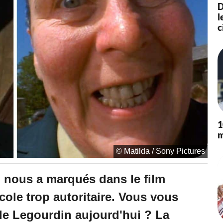
2
D
2
l
à
c
1
7
:
1
1
-
M
i
s
à
1
j
m
o
u
© Matilda / Sony Pictures
r
l
e
i nous a marqués dans le film
0
7
'école trop autoritaire. Vous vous
/
1
e Legourdin aujourd'hui ? La
2