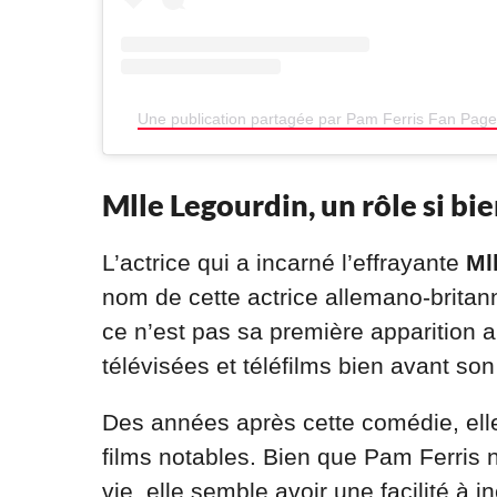
Une publication partagée par Pam Ferris Fan Page
Mlle Legourdin, un rôle si bi
L’actrice qui a incarné l’effrayante
Ml
nom de cette actrice allemano-britann
ce n’est pas sa première apparition a
télévisées et téléfilms bien avant so
Des années après cette comédie, elle
films notables. Bien que Pam Ferris 
vie, elle semble avoir une facilité à