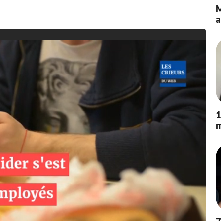
/
M
2
a
0
2
2
à
1
7
:
1
9
1
m