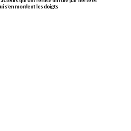
 acteurs qui ont refusé un rôle par fierté et
ui s’en mordent les doigts