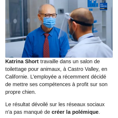
1
0
/
2
0
2
2
à
2
1
:
2
Katrina Short
travaille dans un salon de
4
toilettage pour animaux, à Castro Valley, en
Californie. L’employée a récemment décidé
de mettre ses compétences à profit sur son
propre chien.
Le résultat dévoilé sur les réseaux sociaux
n’a pas manqué de
créer la polémique
.