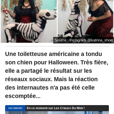
0
2
0
à
1
1
:
0
Source : Instagram @katrina_short
7
-
M
Une toiletteuse américaine a tondu
i
son chien pour Halloween. Très fière,
s
à
elle a partagé le résultat sur les
j
o
réseaux sociaux. Mais la réaction
u
r
des internautes n'a pas été celle
l
escomptée...
e
3
0
/