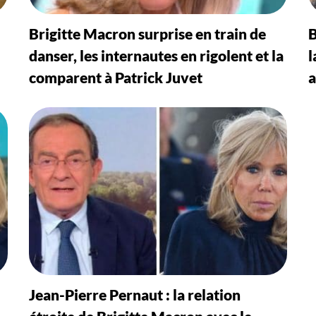
Brigitte Macron surprise en train de
B
danser, les internautes en rigolent et la
l
comparent à Patrick Juvet
a
Jean-Pierre Pernaut : la relation