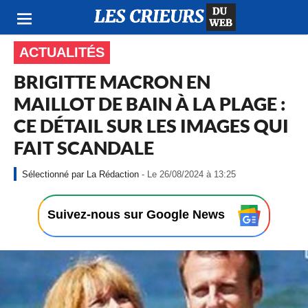
ACTUALITÉS
BRIGITTE MACRON EN
MAILLOT DE BAIN À LA PLAGE :
CE DÉTAIL SUR LES IMAGES QUI
FAIT SCANDALE
-
La Rédaction
- Le 26/08/2024 à 13:25
L
e
2
Suivez-nous sur Google News
6
/
0
8
/
2
0