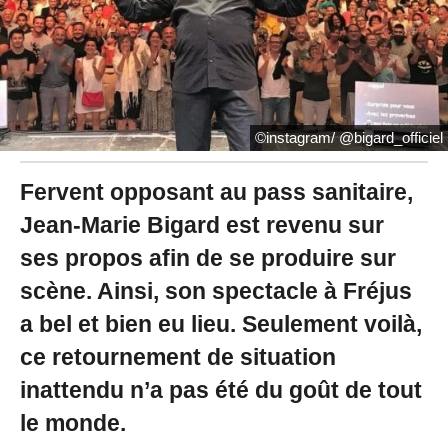
2
1
à
1
6
:
4
©instagram/ @bigard_officiel
9
Fervent opposant au pass sanitaire,
Jean-Marie Bigard est revenu sur
ses propos afin de se produire sur
scène. Ainsi, son spectacle à Fréjus
a bel et bien eu lieu. Seulement voilà,
ce retournement de situation
inattendu n’a pas été du goût de tout
le monde.