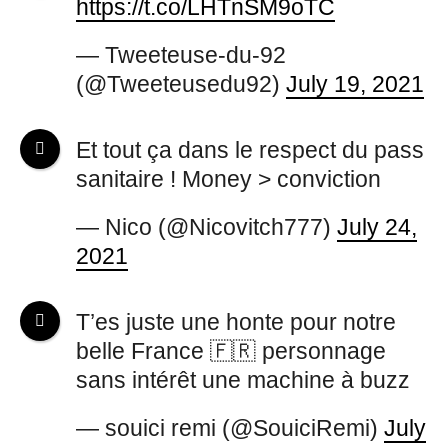
https://t.co/LHTnSM9oTC
— Tweeteuse-du-92
(@Tweeteusedu92)
July 19, 2021
Et tout ça dans le respect du pass
sanitaire ! Money > conviction
— Nico (@Nicovitch777)
July 24,
2021
T’es juste une honte pour notre
belle France 🇫🇷 personnage
sans intérêt une machine à buzz
— souici remi (@SouiciRemi)
July