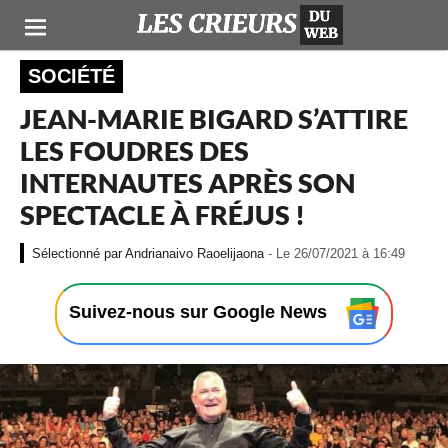
SOCIÉTÉ
JEAN-MARIE BIGARD S’ATTIRE
LES FOUDRES DES
INTERNAUTES APRÈS SON
SPECTACLE À FRÉJUS !
-
Andrianaivo Raoelijaona
- Le 26/07/2021 à 16:49
L
e
2
Suivez-nous sur Google News
6
/
0
7
/
2
0