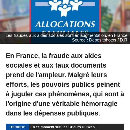
2
0
à
1
4
:
Les fraudes aux aides sociales sont en augmentation, en France.
2
Source : Depositphotos / D.R.
3
En France, la fraude aux aides
sociales et aux faux documents
prend de l'ampleur. Malgré leurs
efforts, les pouvoirs publics peinent
à juguler ces phénomènes, qui sont à
l'origine d'une véritable hémorragie
dans les dépenses publiques.