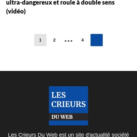
ultra-dangereux et roule à double sens
(vidéo)
…
1
2
4
Les Crieurs Du Web est un site d'actualité société