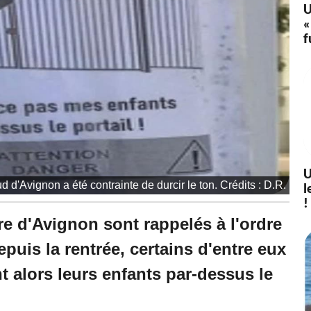
U
«
f
U
ud d'Avignon a été contrainte de durcir le ton. Crédits : D.R.
l
!
re d'Avignon sont rappelés à l'ordre
epuis la rentrée, certains d'entre eux
ent alors leurs enfants par-dessus le