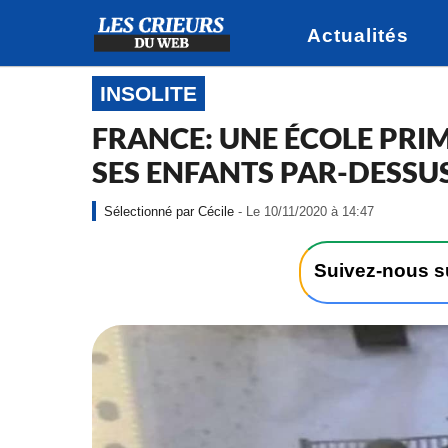
Actualités
INSOLITE
FRANCE: UNE ÉCOLE PRIM
SES ENFANTS PAR-DESSUS
-
Cécile
- Le 10/11/2020 à 14:47
L
e
1
Suivez-nous 
0
/
1
1
/
2
0
2
0