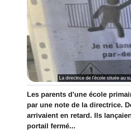
à
1
4
:
4
7
La directrice de l'école située au s
Les parents d'une école primai
par une note de la directrice. D
arrivaient en retard. Ils lançai
portail fermé...