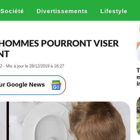
Société
Divertissements
Lifestyle
S HOMMES POURRONT VISER
NT
-
2 - Mis à jour le 28/12/2019 à 18:27
T
L
m
e
i
2
sur Google News
0
/
0
2
/
2
0
1
9