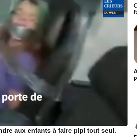
C
0
l
1
9
à
1
8
:
2
7
A
p
dre aux enfants à faire pipi tout seul
.