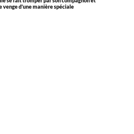
lle se fait tromper par son compagnon et
e venge d’une manière spéciale