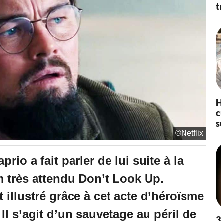
à
t
1
6
:
3
7
H
c
s
©Netflix
io a fait parler de lui suite à la
lm très attendu Don’t Look Up.
t illustré grâce à cet acte d’héroïsme
Il s’agit d’un sauvetage au péril de
3