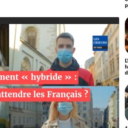
p
L
h
d