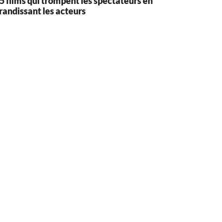
5 films qui trompent les spectateurs en
randissant les acteurs