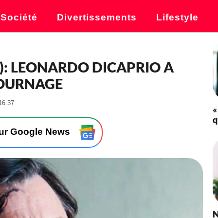
Société
Divertissements
Lifestyle
X): LEONARDO DICAPRIO A
TOURNAGE
-
16:37
«
L
q
e
2
sur Google News
8
/
1
2
/
2
0
2
N
1