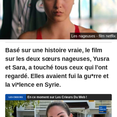
2
2
à
1
5
:
1
Les nageuses - film netflix
9
Basé sur une histoire vraie, le film
sur les deux sœurs nageuses, Yusra
et Sara, a touché tous ceux qui l’ont
regardé. Elles avaient fui la gu*rre et
la vi*lence en Syrie.