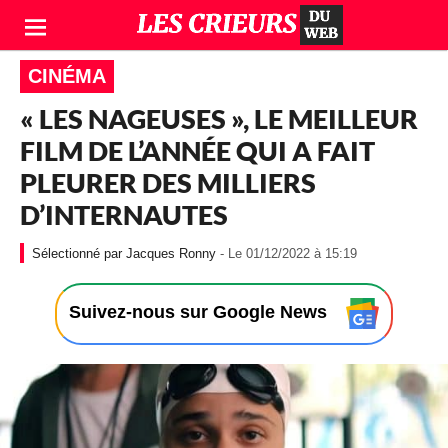
CINÉMA
« LES NAGEUSES », LE MEILLEUR
FILM DE L’ANNÉE QUI A FAIT
PLEURER DES MILLIERS
D’INTERNAUTES
-
Jacques Ronny
- Le 01/12/2022 à 15:19
L
e
0
Suivez-nous sur Google News
1
/
1
2
/
2
0