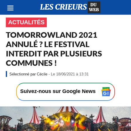
ACTUALITÉS
TOMORROWLAND 2021
ANNULÉ ? LE FESTIVAL
INTERDIT PAR PLUSIEURS
COMMUNES !
-
Cécile
- Le 18/06/2021 à 13:31
L
e
1
Suivez-nous sur Google News
8
/
0
6
/
2
0