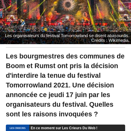
2
1
à
1
3
:
Les organisateurs du festival Tomorrowland se disent abasourdis.
3
Crédits : Wikimedia.
1
Les bourgmestres des communes de
Boom et Rumst ont pris la décision
d'interdire la tenue du festival
Tomorrowland 2021. Une décision
annoncée ce jeudi 17 juin par les
organisateurs du festival. Quelles
sont les raisons invoquées ?