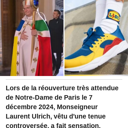
/
2
0
2
4
à
1
4
:
5
0
-
M
i
s
à
Lors de la réouverture très attendue
j
o
de Notre-Dame de Paris le 7
u
décembre 2024, Monseigneur
r
l
Laurent Ulrich, vêtu d'une tenue
e
0
controversée, a fait sensation.
9