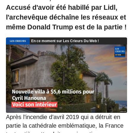
/
Accusé d'avoir été habillé par Lidl,
1
l'archevêque déchaîne les réseaux et
2
/
même Donald Trump est de la partie !
2
0
2
4
à
1
4
:
5
2
Après l’incendie d’avril 2019 qui a détruit en
partie la cathédrale emblématique, la France