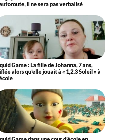
’autoroute, il ne sera pas verbalisé
quid Game : La fille de Johanna, 7 ans,
iflée alors qu’elle jouait à « 1,2,3 Soleil » à
’école
quid Game dans une cour d’école en