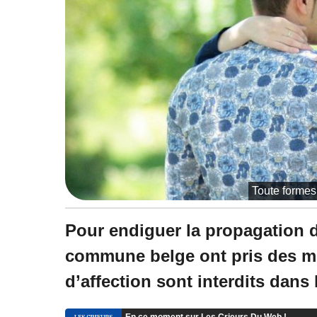
à
2
0
:
1
2
Toute formes 
Pour endiguer la propagation d
commune belge ont pris des me
d’affection sont interdits dans 