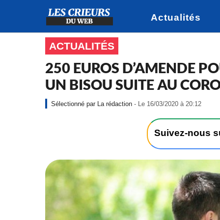
Actualités
ACTUALITÉS
250 EUROS D’AMENDE PO
UN BISOU SUITE AU COR
-
La rédaction
- Le 16/03/2020 à 20:12
L
e
1
Suivez-nous 
6
/
0
3
/
2
0
2
0