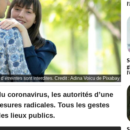
l
S
g
l
d’étreintes sont interdites. Credit : Adina Voicu de Pixabay
u coronavirus, les autorités d’une
sures radicales. Tous les gestes
les lieux publics.
S