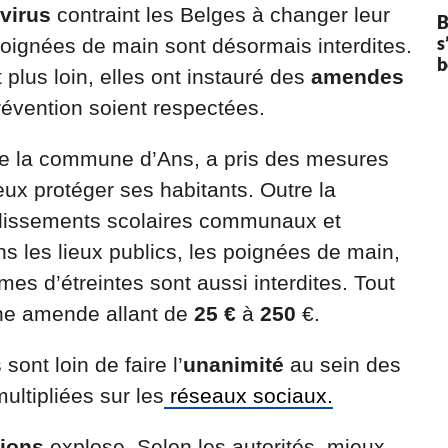
virus
contraint les Belges à changer leur
B
s
poignées de main sont désormais interdites.
b
plus loin, elles ont instauré des
amendes
évention soient respectées.
de la commune d’Ans, a pris des mesures
ux protéger ses habitants. Outre la
blissements scolaires communaux et
s les lieux publics, les poignées de main,
es d’étreintes sont aussi interdites. Tout
une amende allant de
25 €
à
250
€.
ont loin de faire l’
unanimité
au sein des
ultipliées sur les
réseaux sociaux.
tions
explose. Selon les autorités, mieux