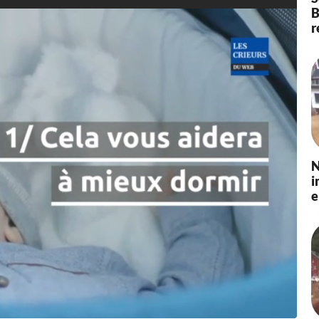
B
r
N
i
e