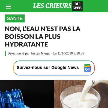
SANTÉ
NON, L’EAU N’EST PAS LA
BOISSON LA PLUS
HYDRATANTE
-
Tristan Mieger
- Le 11/10/2019 à 18:59
L
e
1
Suivez-nous sur Google News
1
/
1
0
/
2
0
1