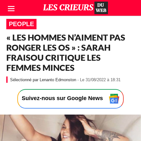
PEOPLE
« LES HOMMES N’AIMENT PAS
RONGER LES OS » : SARAH
FRAISOU CRITIQUE LES
FEMMES MINCES
-
Lenanto Edmonston
- Le 31/08/2022 à 18:31
L
e
3
Suivez-nous sur Google News
1
/
0
8
/
2
0