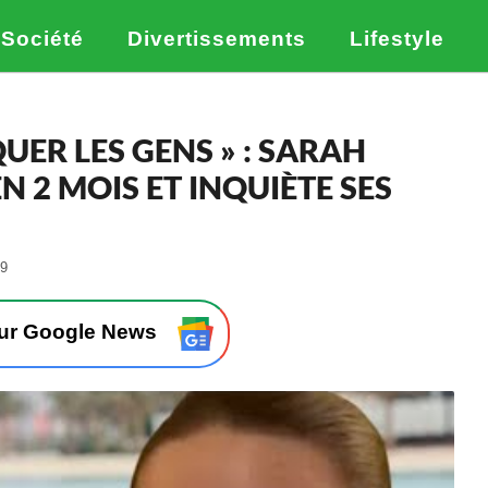
Société
Divertissements
Lifestyle
QUER LES GENS » : SARAH
N 2 MOIS ET INQUIÈTE SES
-
39
L
e
0
sur Google News
5
/
1
2
/
2
0