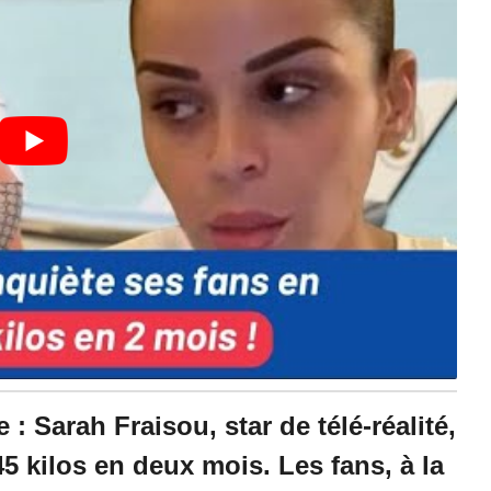
2
3
à
1
4
:
3
9
: Sarah Fraisou, star de télé-réalité,
5 kilos en deux mois. Les fans, à la