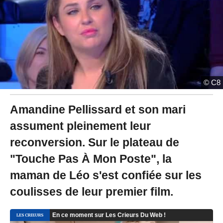
0
2
3
à
1
5
:
3
© C8
0
-
M
Amandine Pellissard et son mari
i
s
assument pleinement leur
à
j
reconversion. Sur le plateau de
o
"Touche Pas À Mon Poste", la
u
r
maman de Léo s'est confiée sur les
l
e
coulisses de leur premier film.
0
7
/