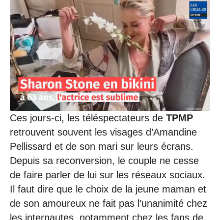
0
2
/
2
0
2
3
à
1
8
:
0
0
Ces jours-ci, les téléspectateurs de
TPMP
retrouvent souvent les visages d’Amandine
Pellissard et de son mari sur leurs écrans.
Depuis sa reconversion, le couple ne cesse
de faire parler de lui sur les réseaux sociaux.
Il faut dire que le choix de la jeune maman et
de son amoureux ne fait pas l’unanimité chez
les internautes, notamment chez les fans de