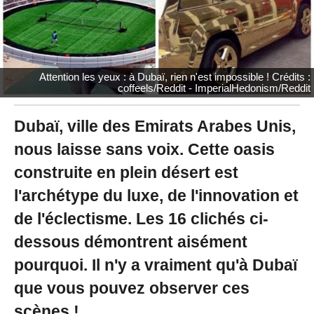
2
0
à
1
6
:
Attention les yeux : à Dubaï, rien n'est impossible ! Crédits :
0
coffeels/Reddit - ImperialHedonism/Reddit
9
-
M
Dubaï, ville des Emirats Arabes Unis,
i
nous laisse sans voix. Cette oasis
s
à
construite en plein désert est
j
o
l'archétype du luxe, de l'innovation et
u
r
de l'éclectisme. Les 16 clichés ci-
l
dessous démontrent aisément
e
2
pourquoi. Il n'y a vraiment qu'à Dubaï
5
/
que vous pouvez observer ces
1
1
scènes !