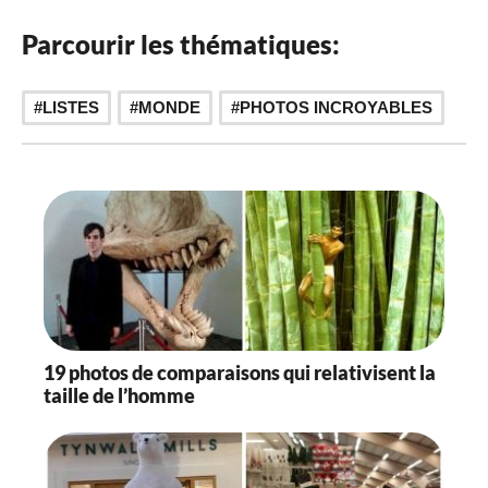
n
Parcourir les thématiques:
a
t
,
LISTES
MONDE
PHOTOS INCROYABLES
i
o
n
19 photos de comparaisons qui relativisent la
taille de l’homme