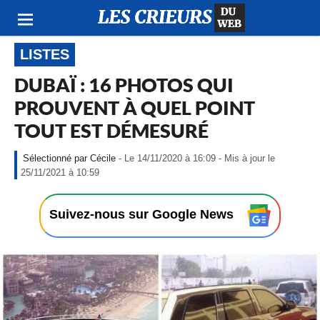
LISTES
DUBAÏ : 16 PHOTOS QUI
PROUVENT À QUEL POINT
TOUT EST DÉMESURÉ
Cécile
- Le 14/11/2020 à 16:09 - Mis à jour le
-
25/11/2021 à 10:59
L
e
1
Suivez-nous sur Google News
4
/
1
1
/
2
0