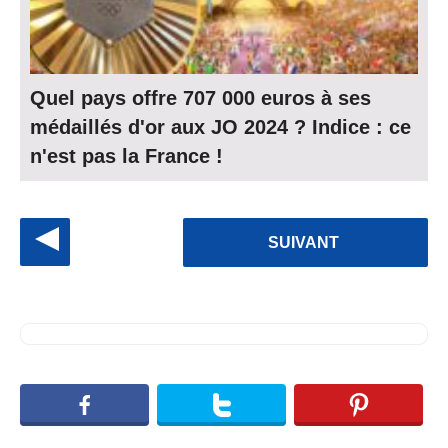
Quel pays offre 707 000 euros à ses
médaillés d'or aux JO 2024 ? Indice : ce
n'est pas la France !
P
SUIVANT
o
s
t
P
a
g
i