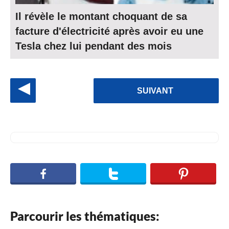
Il révèle le montant choquant de sa
facture d'électricité après avoir eu une
Tesla chez lui pendant des mois
P
SUIVANT
o
s
t
P
a
g
i
n
Parcourir les thématiques:
a