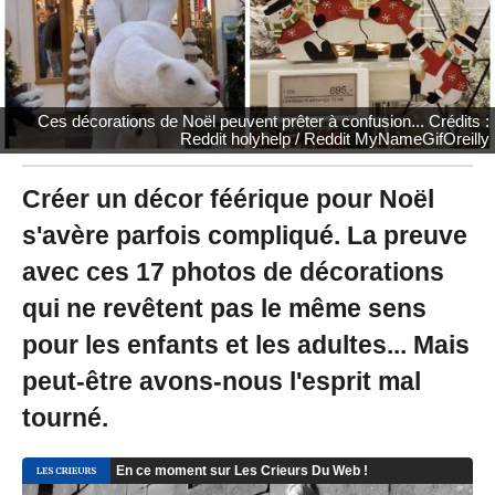
2
0
à
2
0
:
Ces décorations de Noël peuvent prêter à confusion... Crédits :
3
Reddit holyhelp / Reddit MyNameGifOreilly
5
-
M
Créer un décor féérique pour Noël
i
s'avère parfois compliqué. La preuve
s
à
avec ces 17 photos de décorations
j
o
qui ne revêtent pas le même sens
u
r
pour les enfants et les adultes... Mais
l
peut-être avons-nous l'esprit mal
e
1
tourné.
5
/
0
9