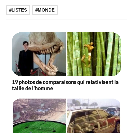
t
LISTES
MONDE
i
o
n
19 photos de comparaisons qui relativisent la
taille de l’homme