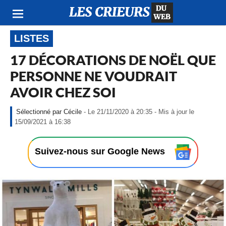
LISTES
17 DÉCORATIONS DE NOËL QUE
PERSONNE NE VOUDRAIT
AVOIR CHEZ SOI
Cécile
- Le 21/11/2020 à 20:35 - Mis à jour le
-
15/09/2021 à 16:38
L
e
2
Suivez-nous sur Google News
1
/
1
1
/
2
0