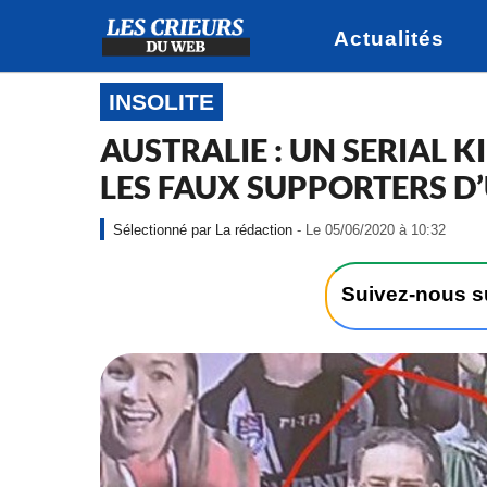
Actualités
INSOLITE
AUSTRALIE : UN SERIAL K
LES FAUX SUPPORTERS D
-
La rédaction
- Le 05/06/2020 à 10:32
L
e
0
Suivez-nous 
5
/
0
6
/
2
0
2
0