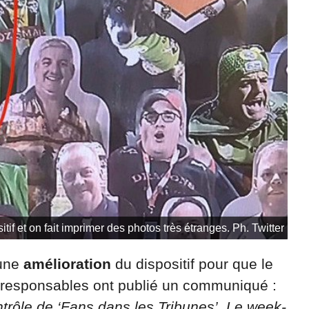
tif et on fait imprimer des photos très étranges. Ph. Twitter
 une
amélioration
du dispositif pour que le
 responsables ont publié un communiqué :
rôle de ‘Fans dans les Tribunes’. Le week-