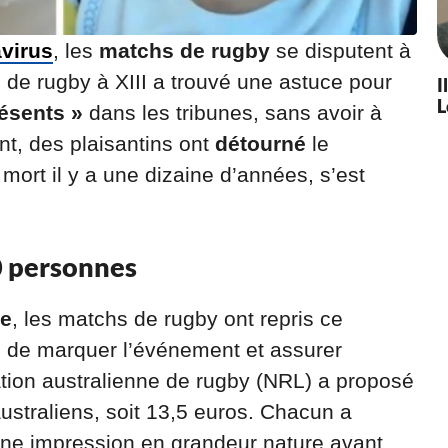
virus
, les
matchs de rugby
se disputent à
 de rugby à XIII a trouvé une astuce pour
I
L
ésents »
dans les tribunes, sans avoir à
nt, des plaisantins ont
détourné
le
, mort il y a une dizaine d’années, s’est
0 personnes
e
, les matchs de rugby ont repris ce
in de marquer l’événement et assurer
ation australienne de rugby (NRL) a proposé
ustraliens, soit 13,5 euros. Chacun a
d’une impression en grandeur nature avant