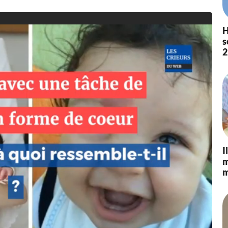
H
s
2
I
m
m