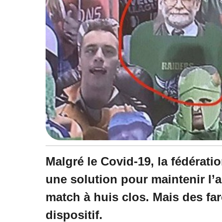
à
1
0
:
3
2
Malgré le Covid-19, la fédérati
une solution pour maintenir l’
match à huis clos. Mais des far
dispositif.