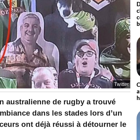
D
c
c
b
C
Twitter
a
h
on australienne de rugby a trouvé
ambiance dans les stades lors d’un
ceurs ont déjà réussi à détourner le