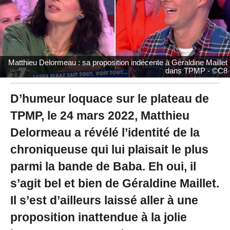
2
2
à
1
5
:
Matthieu Delormeau : sa proposition indécente à Géraldine Maillet
5
dans TPMP - ©C8
0
D’humeur loquace sur le plateau de
TPMP, le 24 mars 2022, Matthieu
Delormeau a révélé l’identité de la
chroniqueuse qui lui plaisait le plus
parmi la bande de Baba. Eh oui, il
s’agit bel et bien de Géraldine Maillet.
Il s’est d’ailleurs laissé aller à une
proposition inattendue à la jolie