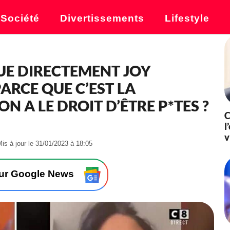
Société
Divertissements
Lifestyle
UE DIRECTEMENT JOY
PARCE QUE C’EST LA
N A LE DROIT D’ÊTRE P*TES ?
C
l
v
-
Mis à jour le 31/01/2023 à 18:05
L
e
3
sur Google News
1
/
0
1
/