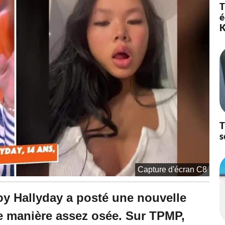
2
T
0
é
2
K
3
à
1
8
:
0
3
-
M
i
T
s
s
à
j
o
u
Capture d'écran C8
r
l
e
Joy Hallyday a posté une nouvelle
3
1
de manière assez osée. Sur TPMP,
/