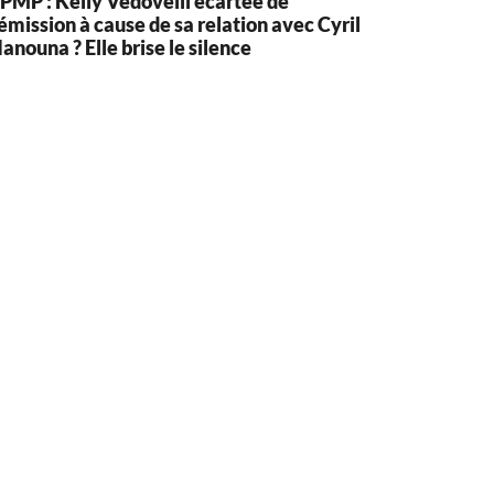
PMP : Kelly Vedovelli écartée de
’émission à cause de sa relation avec Cyril
anouna ? Elle brise le silence